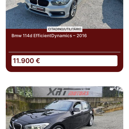
CITADINO/UTILITÁRIO
Bmw 114d EfficientDynamics – 2016
11.900
€